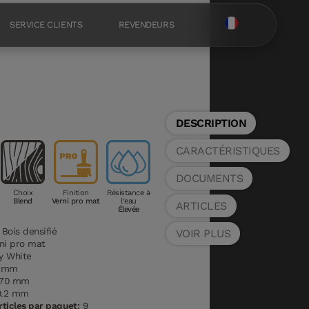
SERVICE CLIENTS
REVENDEURS
DESCRIPTION
CARACTÉRISTIQUES
DOCUMENTS
Choix
Finition
Résistance à
Blend
Verni pro mat
l’eau
ARTICLES
Élevée
Bois densifié
VOIR PLUS
ni pro mat
y White
1 mm
170 mm
.2 mm
ticles par paquet:
9