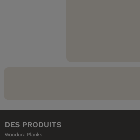
Woodura: une solution écores
le bois et la poudre de bois
Waterproof 5G Dry: une soluti
Compatible avec 5G Climb: un
Compositek – l’âme de nos rev
DES PRODUITS
Woodura Planks