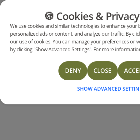
🍪 Cookies & Privacy
CATÉGORIES
GUIDE DES 
We use cookies and similar technologies to enhance your 
personalized ads or content, and analyze our traffic. By clic
Produits
Plancher
Woodura Planks
our use of cookies. You can manage your preferences or w
Woodura Planks STEN
by clicking "Show Advanced Settings". For more information
DENY
CLOSE
ACCE
SHOW ADVANCED SETTIN