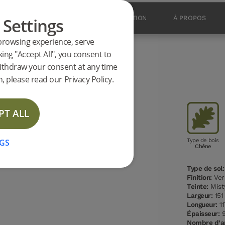
 Settings
SOLS
DES PRODUITS
INSPIRATION
À PROPOS
browsing experience, serve
king "Accept All", you consent to
ithdraw your consent at any time
INGE 3.0 S
, please read our Privacy Policy.
PT ALL
GS
Type de bois
Chêne
Type de sol:
Finition:
Ver
Teinte:
Mist
Largeur:
15
Longueur:
1
Épaisseur:
9
Nombre d’ar