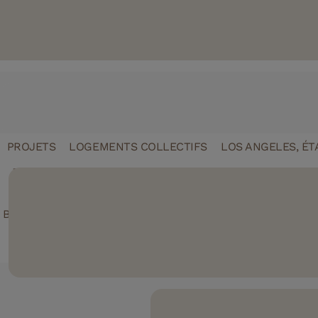
PROJETS
LOGEMENTS COLLECTIFS
LOS ANGELES, ÉT
Une nouvelle copropriété à Los An
avec une esthétique moderne et é
Bittoni Architects a réalisé l’aménagement intérieure de cett
copropriété de huit étages comprenant 63 unités au centr
Angeles, en installant 2 235 m² de la gamme Woodura Pla