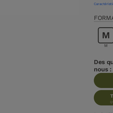
Caractéristi
FORM
M
Des qu
nous :
T
Q