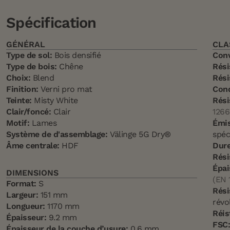
Spécification
GÉNÉRAL
CLA
Type de sol:
Bois densifié
Conv
Type de bois:
Chêne
Rési
Choix:
Blend
Rési
Finition:
Verni pro mat
Cond
Teinte:
Misty White
Rési
Clair/foncé:
Clair
1266
Motif:
Lames
Émis
Système de d'assemblage:
Välinge 5G Dry®
spéc
Âme centrale:
HDF
Dure
Rési
Épai
DIMENSIONS
(EN 
Format:
S
Rési
Largeur:
151 mm
révo
Longueur:
1170 mm
Réis
Épaisseur:
9.2 mm
FSC
Épaisseur de la couche d’usure:
0,6 mm