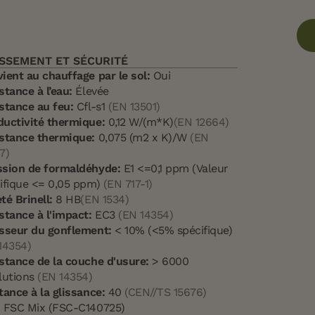
SSEMENT ET SÉCURITÉ
ient au chauffage par le sol:
Oui
stance à l’eau:
Élevée
stance au feu:
Cfl-s1
(EN 13501)
uctivité thermique:
0,12 W/(m*K)
(EN 12664)
stance thermique:
0,075 (m2 x K)/W
(EN
7)
sion de formaldéhyde:
E1 <=0,1 ppm (Valeur
ifique <= 0,05 ppm)
(EN 717-1)
té Brinell:
8 HB
(EN 1534)
stance à l'impact:
EC3
(EN 14354)
sseur du gonflement:
< 10% (<5% spécifique)
14354)
stance de la couche d'usure:
> 6000
lutions
(EN 14354)
tance à la glissance:
40
(CEN//TS 15676)
:
FSC Mix (FSC-C140725)