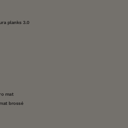
ura planks 3.0
pro mat
 mat brossé