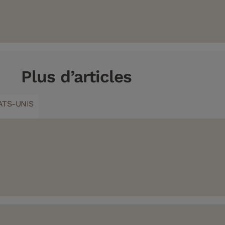
Plus d’articles
ATS-UNIS
geles
purée
e nouvelle
e de Los
nks 3.0.