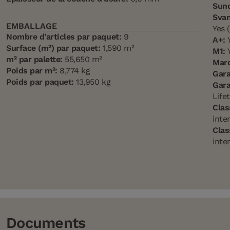
Sun
Svan
EMBALLAGE
Yes 
Nombre d’articles par paquet:
9
A+:
Y
Surface (m²) par paquet:
1,590 m²
M1:
Y
m² par palette:
55,650 m²
Mar
Poids par m²:
8,774 kg
Gara
Poids par paquet:
13,950 kg
Gara
Life
Clas
inte
Clas
inte
Documents