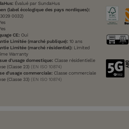
daHus:
Évalué par SundaHus
en (label écologique des pays nordiques):
(3029 0032)
es
es
quage CE:
Oui
ntie Limitée (marché publique):
10 ans
ntie Limitée (marché résidentiel):
Limited
time Warranty
sue d'usage domestique:
Classe résidentielle
nse (Classe 23)
(EN ISO 10874)
se d'usage commerciale:
Classe commerciale
nse (Classe 33)
(EN ISO 10874)