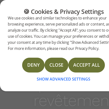
CATÉGORIES
GUIDE DES SOLS
DES P
🍪 Cookies & Privacy Settings
Une
We use cookies and similar technologies to enhance your
browsing experience, serve personalized ads or content, 
large
analyze our traffic. By clicking "Accept All", you consent to 
use of cookies. You can manage your preferences or with
your consent at any time by clicking "Show Advanced Settin
gamme
For more information, please read our Privacy Policy.
d’accessoi
DENY
CLOSE
ACCEPT ALL
pour
SHOW ADVANCED SETTINGS
revêtemen