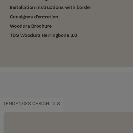
Installation instructions with border
Consignes d’entretien
Woodura Brochure
TDS Woodura Herringbone 3.0
INSPIRATION & CONSEILS
TENDANCES DESIGN
L’attrait des
Comment
entretenir votre
sols en bois
parquet en bâton
foncé