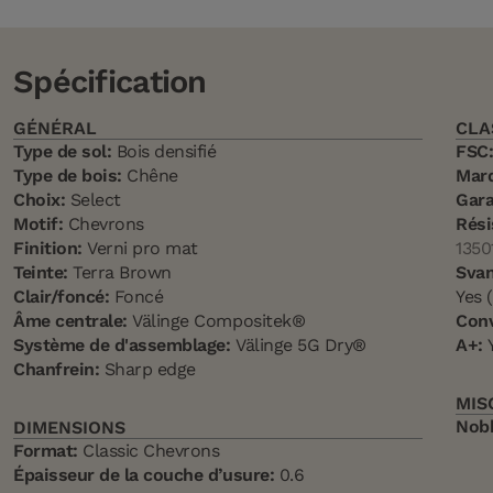
Spécification
GÉNÉRAL
CLA
Type de sol:
Bois densifié
FSC
Type de bois:
Chêne
Mar
Choix:
Select
Gara
Motif:
Chevrons
Rési
Finition:
Verni pro mat
1350
Teinte:
Terra Brown
Svan
Clair/foncé:
Foncé
Yes 
Âme centrale:
Välinge Compositek®
Conv
Système de d'assemblage:
Välinge 5G Dry®
A+:
Y
Chanfrein:
Sharp edge
MIS
Nob
DIMENSIONS
Format:
Classic Chevrons
Épaisseur de la couche d’usure:
0.6