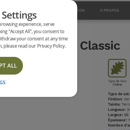
 Settings
SOLS
DES PRODUITS
INSPIRATION
À PROPOS
browsing experience, serve
king "Accept All", you consent to
ithdraw your consent at any time
u SANDVIKEN Classic
, please read our Privacy Policy.
PT ALL
NOUVEAUTÉ
GS
Type de bois
Chêne
Type de sol:
Finition:
Ver
Teinte:
Terr
Longueur:
3
Largeur:
68
Épaisseur:
1
Nombre d’ar