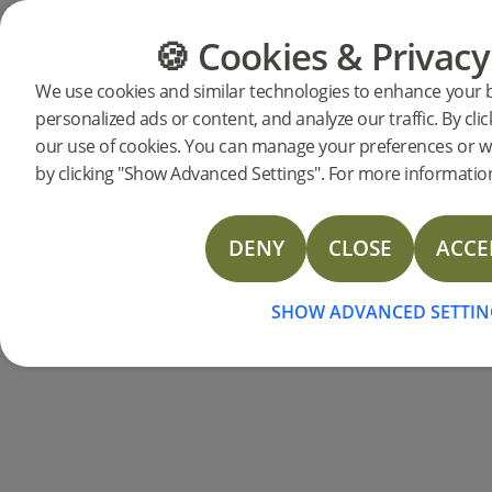
🍪 Cookies & Privacy
CATÉGORIES
GUIDE DES 
We use cookies and similar technologies to enhance your 
personalized ads or content, and analyze our traffic. By clic
Produits
Plancher
Woodura Bâton Rompu
our use of cookies. You can manage your preferences or w
Woodura Bâton Romp
by clicking "Show Advanced Settings". For more information
DENY
CLOSE
ACCE
SHOW ADVANCED SETTIN