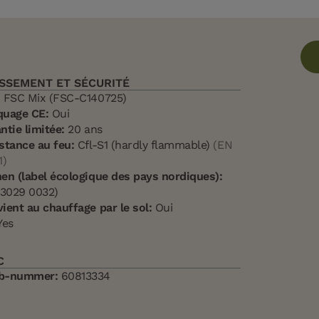
SSEMENT ET SÉCURITÉ
:
FSC Mix (FSC-C140725)
quage CE:
Oui
ntie limitée:
20 ans
stance au feu:
Cfl-S1 (hardly flammable)
(EN
1)
en (label écologique des pays nordiques):
(3029 0032)
ient au chauffage par le sol:
Oui
es
C
b-nummer:
60813334