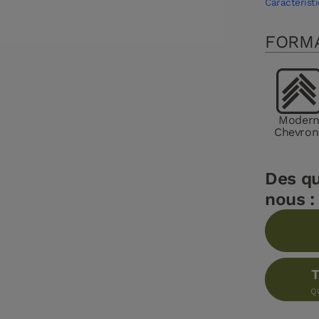
Caractéristi
FORM
Moder
Chevron
Des qu
nous :
T
Q